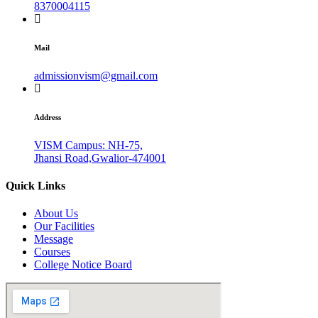
8370004115
Mail
admissionvism@gmail.com
Address
VISM Campus: NH-75,
Jhansi Road,Gwalior-474001
Quick Links
About Us
Our Facilities
Message
Courses
College Notice Board