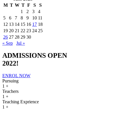
M
T
W
T
F
S
S
1
2
3
4
5
6
7
8
9
10
11
12
13
14
15
16
17
18
19
20
21
22
23
24
25
26
27
28
29
30
« Sep
Jul »
ADMISSIONS OPEN
2022!
ENROL NOW
Pursuing
1
+
Teachers
1
+
Teaching Exprience
1
+
Admissions Open 2022