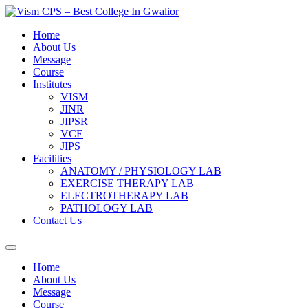
Skip
to
Home
content
About Us
Message
Course
Institutes
VISM
JINR
JIPSR
VCE
JIPS
Facilities
ANATOMY / PHYSIOLOGY LAB
EXERCISE THERAPY LAB
ELECTROTHERAPY LAB
PATHOLOGY LAB
Contact Us
Home
About Us
Message
Course