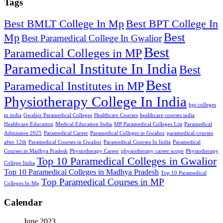
Tags
Best BMLT College In Mp
Best BPT College In
Best
Mp
Best Paramedical College In Gwalior
Best
Paramedical Colleges in MP
Paramedical Institute In India
Best
Best
Paramedical Institutes in MP
Physiotherapy College In India
bpt colleges
in india
Gwalior Paramedical Colleges
Healthcare Courses
healthcare courses india
Healthcare Education
Medical Education India
MP Paramedical Colleges List
Paramedical
Admission 2025
Paramedical Career
Paramedical Colleges in Gwalior
paramedical courses
after 12th
Paramedical Courses in Gwalior
Paramedical Courses In India
Paramedical
Courses in Madhya Pradesh
Physiotherapy Career
physiotherapy career scope
Physiotherapy
Top 10 Paramedical Colleges in Gwalior
College India
Top 10 Paramedical Colleges in Madhya Pradesh
Top 10 Paramedical
Top Paramedical Courses in MP
Colleges In Mp
Calendar
June 2023